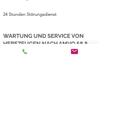
24 Stunden Störungsdienst
WARTUNG UND SERVICE VON
HEBEZEUGEN NACH AMVO §8 &
ASCHG38
Sicht- bzw. Belastungsprüfungen von
Rundschlingen
Schäkel
S-Haken
Kettengehänge
Magnetheber
Drahtseile
Hebebänder
uvm.