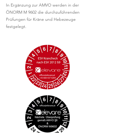
In Ergänzung zur AMVO werden in der
ÖNORM M 9602 die durchzuführenden
Prüfungen für Kräne und Hebezeuge
festgelegt.